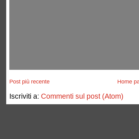
Post più recente
Home p
Iscriviti a:
Commenti sul post (Atom)