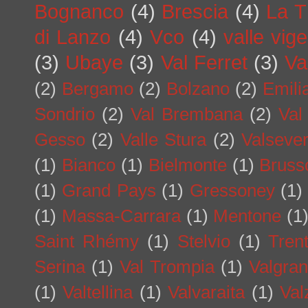
Bognanco
(4)
Brescia
(4)
La T
di Lanzo
(4)
Vco
(4)
valle vig
(3)
Ubaye
(3)
Val Ferret
(3)
Va
(2)
Bergamo
(2)
Bolzano
(2)
Emil
Sondrio
(2)
Val Brembana
(2)
Val
Gesso
(2)
Valle Stura
(2)
Valseve
(1)
Bianco
(1)
Bielmonte
(1)
Bruss
(1)
Grand Pays
(1)
Gressoney
(1)
(1)
Massa-Carrara
(1)
Mentone
(1
Saint Rhémy
(1)
Stelvio
(1)
Tren
Serina
(1)
Val Trompia
(1)
Valgra
(1)
Valtellina
(1)
Valvaraita
(1)
Val