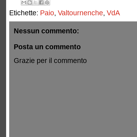
Etichette:
Paio
,
Valtournenche
,
VdA
Nessun commento:
Posta un commento
Grazie per il commento