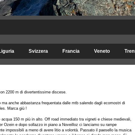
Liguria
Svizzera
Francia
Veneto
Tren
con 2200 m di divertentissime discese.
mo ma anche abbastanza frequentata dalle mtb salendo dagli ecomostri di
les. Marca giù !
 acqua 150 m più in alto. Off road immediato tra vigneti e chiese medievali,
 per Ozein e dopo sollazzo in piano a Noveilloz ci lanciamo su rampe
nte impossibili a meno di avere litio a volontà. Passato il paesello la musica