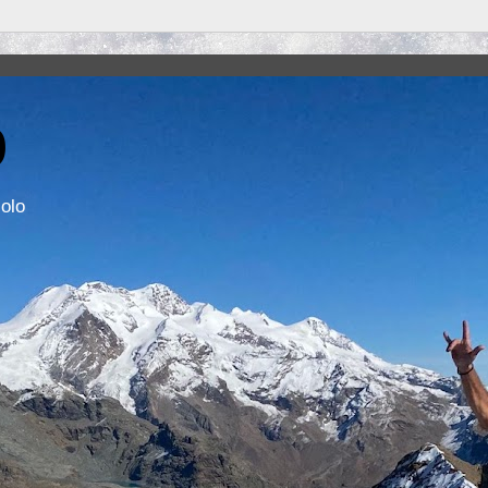
o
solo