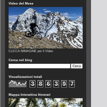
Video del Mese
CLICCA IMMAGINE per il Video
Cerca nel blog
Visualizzazioni totali
3
8
6
3
9
7
Mappa Interattiva Itinerari