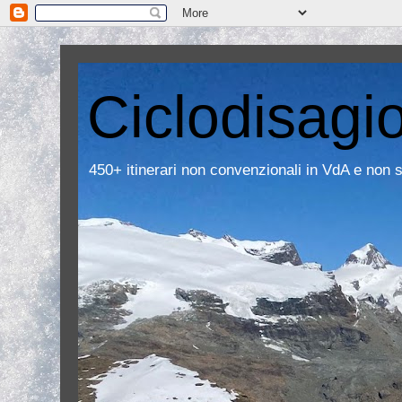
Ciclodisagi
450+ itinerari non convenzionali in VdA e non 