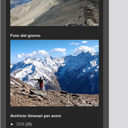
Foto del giorno
Archivio itinerari per anno
►
2026
(26)