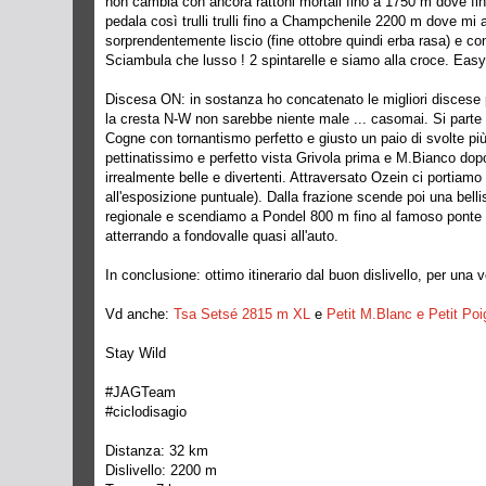
non cambia con ancora rattoni mortali fino a 1750 m dove f
pedala così trulli trulli fino a Champchenile 2200 m dove mi a
sorprendentemente liscio (fine ottobre quindi erba rasa) e con
Sciambula che lusso ! 2 spintarelle e siamo alla croce. Easy. 
Discesa ON: in sostanza ho concatenato le migliori discese
la cresta N-W non sarebbe niente male ... casomai. Si parte 
Cogne con tornantismo perfetto e giusto un paio di svolte più 
pettinatissimo e perfetto vista Grivola prima e M.Bianco dop
irrealmente belle e divertenti. Attraversato Ozein ci portia
all'esposizione puntuale). Dalla frazione scende poi una bell
regionale e scendiamo a Pondel 800 m fino al famoso ponte ro
atterrando a fondovalle quasi all'auto.
In conclusione: ottimo itinerario dal buon dislivello, per un
Vd anche:
Tsa Setsé 2815 m XL
e
Petit M.Blanc e Petit Po
Stay Wild
#JAGTeam
#ciclodisagio
Distanza: 32 km
Dislivello: 2200 m