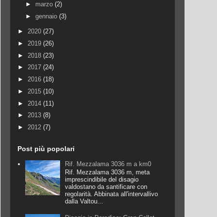
►
marzo
(2)
►
gennaio
(3)
►
2020
(27)
►
2019
(26)
►
2018
(23)
►
2017
(24)
►
2016
(18)
►
2015
(10)
►
2014
(11)
►
2013
(8)
►
2012
(7)
Post più popolari
Rif. Mezzalama 3036 m a km0
Rif. Mezzalama 3036 m, meta
imprescindibile del disagio
valdostano da santificare con
regolarità. Abbinata all'intervallivo
dalla Valtou...