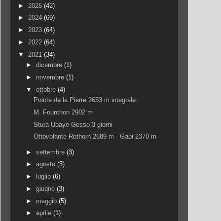
►
2025
(42)
►
2024
(69)
►
2023
(64)
►
2022
(64)
▼
2021
(34)
►
dicembre
(1)
►
novembre
(1)
▼
ottobre
(4)
Pointe de la Pierre 2653 m integrale
M. Fourchon 2902 m
Stura Ubaye Gesso 3 giorni
Ottovolante Rothorn 2689 m - Gabi 2370 m
►
settembre
(3)
►
agosto
(5)
►
luglio
(6)
►
giugno
(3)
►
maggio
(5)
►
aprile
(1)