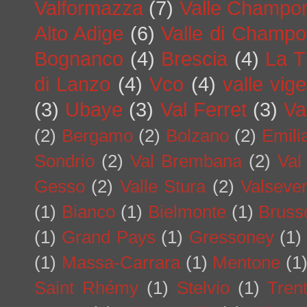
Valformazza
(7)
Valle Champo
Alto Adige
(6)
Valle di Champo
Bognanco
(4)
Brescia
(4)
La T
di Lanzo
(4)
Vco
(4)
valle vig
(3)
Ubaye
(3)
Val Ferret
(3)
Va
(2)
Bergamo
(2)
Bolzano
(2)
Emil
Sondrio
(2)
Val Brembana
(2)
Val
Gesso
(2)
Valle Stura
(2)
Valseve
(1)
Bianco
(1)
Bielmonte
(1)
Bruss
(1)
Grand Pays
(1)
Gressoney
(1)
(1)
Massa-Carrara
(1)
Mentone
(1
Saint Rhémy
(1)
Stelvio
(1)
Tren