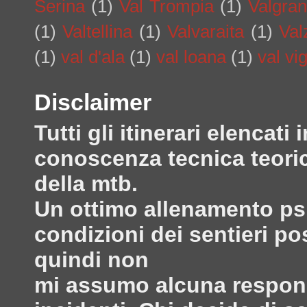
Serina
(1)
Val Trompia
(1)
Valgra
(1)
Valtellina
(1)
Valvaraita
(1)
Val
(1)
val d'ala
(1)
val loana
(1)
val vi
Disclaimer
Tutti gli itinerari elenca
conoscenza tecnica teoric
della mtb.
Un ottimo allenamento psi
condizioni dei sentieri po
quindi non
mi assumo alcuna responsa