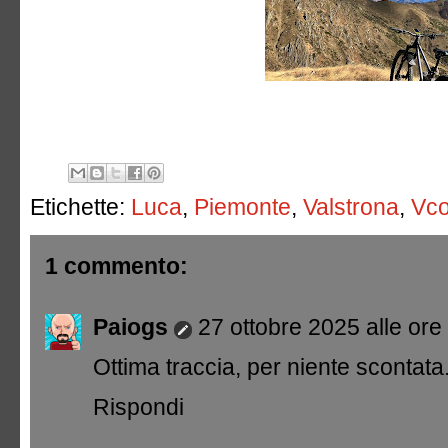
Etichette:
Luca
,
Piemonte
,
Valstrona
,
Vc
1 commento:
Paiogs
27 ottobre 2025 alle ore
Ottima traccia, per niente scontata
Rispondi