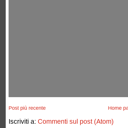
Post più recente
Home p
Iscriviti a:
Commenti sul post (Atom)