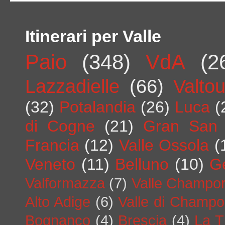
Itinerari per Valle
Paio
(348)
VdA
(2
Lazzadielle
(66)
Valto
(32)
Potalandia
(26)
Luca
(
di Cogne
(21)
Gran San 
Francia
(12)
Valle Ossola
(
Veneto
(11)
Belluno
(10)
G
Valformazza
(7)
Valle Champo
Alto Adige
(6)
Valle di Champo
Bognanco
(4)
Brescia
(4)
La T