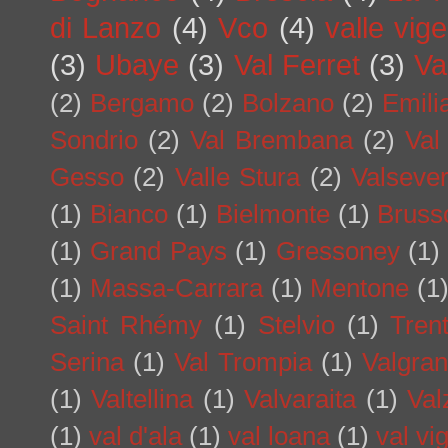
di Lanzo
(4)
Vco
(4)
valle vig
(3)
Ubaye
(3)
Val Ferret
(3)
Va
(2)
Bergamo
(2)
Bolzano
(2)
Emil
Sondrio
(2)
Val Brembana
(2)
Val
Gesso
(2)
Valle Stura
(2)
Valseve
(1)
Bianco
(1)
Bielmonte
(1)
Bruss
(1)
Grand Pays
(1)
Gressoney
(1)
(1)
Massa-Carrara
(1)
Mentone
(1
Saint Rhémy
(1)
Stelvio
(1)
Tren
Serina
(1)
Val Trompia
(1)
Valgra
(1)
Valtellina
(1)
Valvaraita
(1)
Val
(1)
val d'ala
(1)
val loana
(1)
val vi