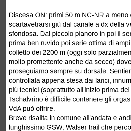
Discesa ON: primi 50 m NC-NR a meno d
scartavetrarsi giù dal canale a dx della 
sfondosa. Dal piccolo pianoro in poi il s
prima ben ruvido poi serie ottima di ampi 
colletto dei 2200 m (oggi solo parzialme
molto promettente anche da secco) dove 
proseguiamo sempre su dorsale. Sentiero
controllata appena stesa dai larici, innu
più tecnici (soprattutto all'inizio prima d
Tschalvrino è difficile contenere gli orga
VdA può offrire.
Breve risalita in comune all'andata e and
lunghissimo GSW, Walser trail che percorr