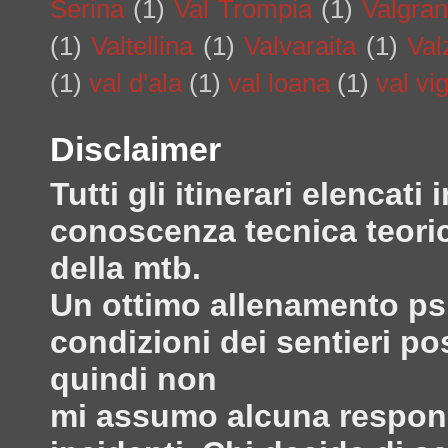
Serina
(1)
Val Trompia
(1)
Valgra
(1)
Valtellina
(1)
Valvaraita
(1)
Val
(1)
val d'ala
(1)
val loana
(1)
val vi
Disclaimer
Tutti gli itinerari elenca
conoscenza tecnica teoric
della mtb.
Un ottimo allenamento psi
condizioni dei sentieri po
quindi non
mi assumo alcuna responsa