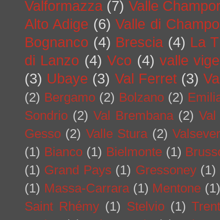
Valformazza
(7)
Valle Champo
Alto Adige
(6)
Valle di Champo
Bognanco
(4)
Brescia
(4)
La T
di Lanzo
(4)
Vco
(4)
valle vig
(3)
Ubaye
(3)
Val Ferret
(3)
Va
(2)
Bergamo
(2)
Bolzano
(2)
Emil
Sondrio
(2)
Val Brembana
(2)
Val
Gesso
(2)
Valle Stura
(2)
Valseve
(1)
Bianco
(1)
Bielmonte
(1)
Bruss
(1)
Grand Pays
(1)
Gressoney
(1)
(1)
Massa-Carrara
(1)
Mentone
(1
Saint Rhémy
(1)
Stelvio
(1)
Tren