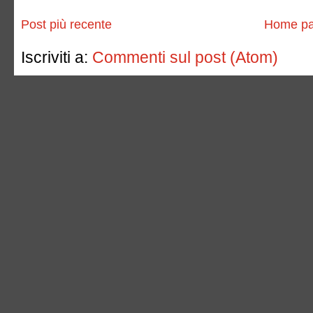
Post più recente
Home p
Iscriviti a:
Commenti sul post (Atom)