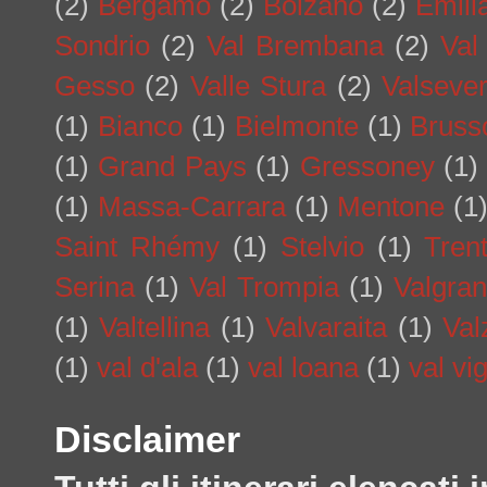
(2)
Bergamo
(2)
Bolzano
(2)
Emil
Sondrio
(2)
Val Brembana
(2)
Val
Gesso
(2)
Valle Stura
(2)
Valseve
(1)
Bianco
(1)
Bielmonte
(1)
Bruss
(1)
Grand Pays
(1)
Gressoney
(1)
(1)
Massa-Carrara
(1)
Mentone
(1
Saint Rhémy
(1)
Stelvio
(1)
Tren
Serina
(1)
Val Trompia
(1)
Valgra
(1)
Valtellina
(1)
Valvaraita
(1)
Val
(1)
val d'ala
(1)
val loana
(1)
val vi
Disclaimer