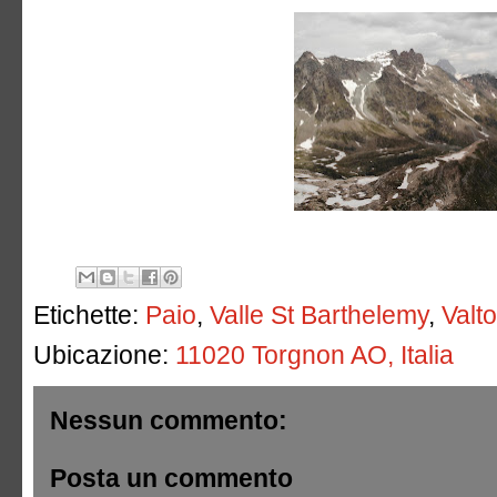
Etichette:
Paio
,
Valle St Barthelemy
,
Valt
Ubicazione:
11020 Torgnon AO, Italia
Nessun commento:
Posta un commento