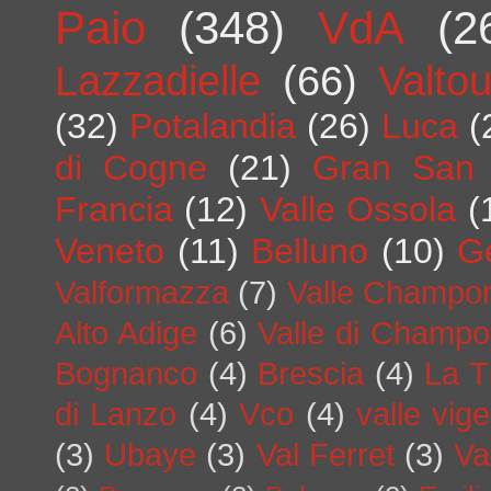
Paio
(348)
VdA
(2
Lazzadielle
(66)
Valto
(32)
Potalandia
(26)
Luca
(
di Cogne
(21)
Gran San 
Francia
(12)
Valle Ossola
(
Veneto
(11)
Belluno
(10)
G
Valformazza
(7)
Valle Champo
Alto Adige
(6)
Valle di Champo
Bognanco
(4)
Brescia
(4)
La T
di Lanzo
(4)
Vco
(4)
valle vig
(3)
Ubaye
(3)
Val Ferret
(3)
Va