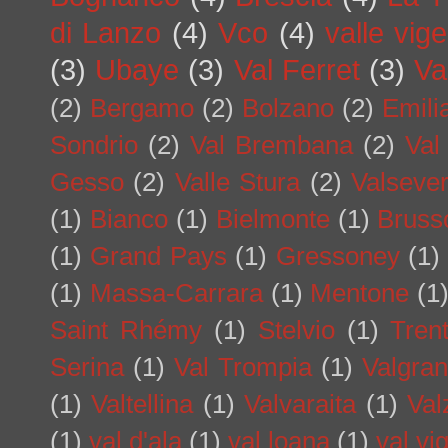
di Lanzo
(4)
Vco
(4)
valle vig
(3)
Ubaye
(3)
Val Ferret
(3)
Va
(2)
Bergamo
(2)
Bolzano
(2)
Emil
Sondrio
(2)
Val Brembana
(2)
Val
Gesso
(2)
Valle Stura
(2)
Valseve
(1)
Bianco
(1)
Bielmonte
(1)
Bruss
(1)
Grand Pays
(1)
Gressoney
(1)
(1)
Massa-Carrara
(1)
Mentone
(1
Saint Rhémy
(1)
Stelvio
(1)
Tren
Serina
(1)
Val Trompia
(1)
Valgra
(1)
Valtellina
(1)
Valvaraita
(1)
Val
(1)
val d'ala
(1)
val loana
(1)
val vi