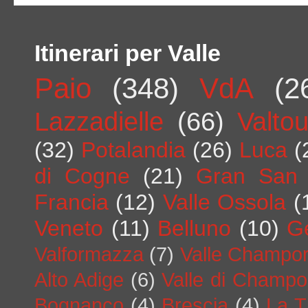
Itinerari per Valle
Paio
(348)
VdA
(2
Lazzadielle
(66)
Valto
(32)
Potalandia
(26)
Luca
(
di Cogne
(21)
Gran San 
Francia
(12)
Valle Ossola
(
Veneto
(11)
Belluno
(10)
G
Valformazza
(7)
Valle Champo
Alto Adige
(6)
Valle di Champo
Bognanco
(4)
Brescia
(4)
La T