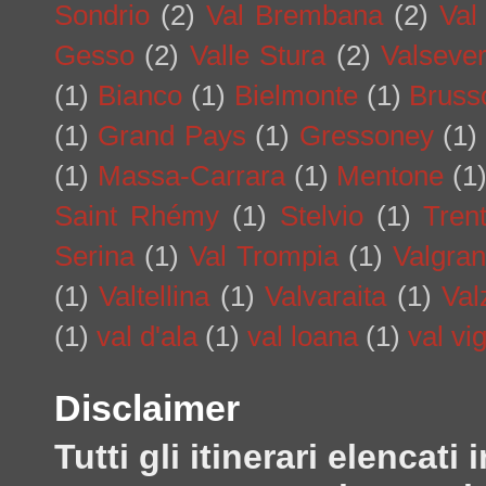
Sondrio
(2)
Val Brembana
(2)
Val
Gesso
(2)
Valle Stura
(2)
Valseve
(1)
Bianco
(1)
Bielmonte
(1)
Bruss
(1)
Grand Pays
(1)
Gressoney
(1)
(1)
Massa-Carrara
(1)
Mentone
(1
Saint Rhémy
(1)
Stelvio
(1)
Tren
Serina
(1)
Val Trompia
(1)
Valgra
(1)
Valtellina
(1)
Valvaraita
(1)
Val
(1)
val d'ala
(1)
val loana
(1)
val vi
Disclaimer
Tutti gli itinerari elenca