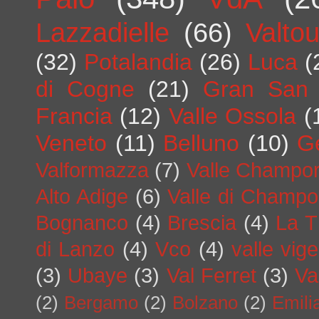
Lazzadielle
(66)
Valto
(32)
Potalandia
(26)
Luca
(
di Cogne
(21)
Gran San 
Francia
(12)
Valle Ossola
(
Veneto
(11)
Belluno
(10)
G
Valformazza
(7)
Valle Champo
Alto Adige
(6)
Valle di Champo
Bognanco
(4)
Brescia
(4)
La T
di Lanzo
(4)
Vco
(4)
valle vig
(3)
Ubaye
(3)
Val Ferret
(3)
Va
(2)
Bergamo
(2)
Bolzano
(2)
Emil