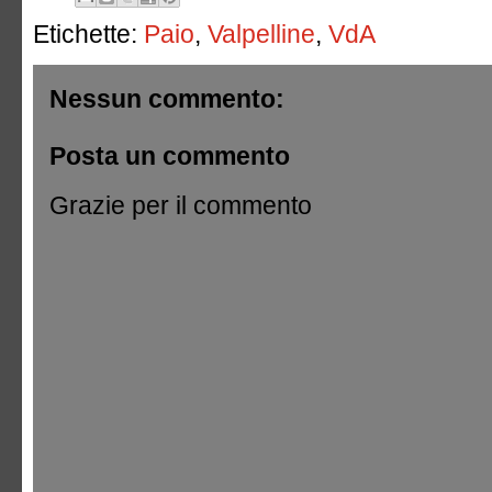
Etichette:
Paio
,
Valpelline
,
VdA
Nessun commento:
Posta un commento
Grazie per il commento