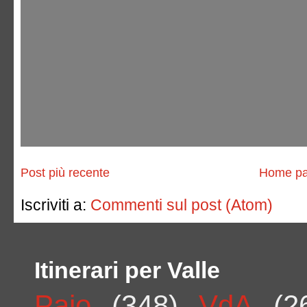
Post più recente
Home p
Iscriviti a:
Commenti sul post (Atom)
Itinerari per Valle
Paio
(348)
VdA
(2