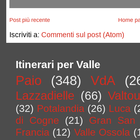
Post più recente
Home p
Iscriviti a:
Commenti sul post (Atom)
Itinerari per Valle
Paio
(348)
VdA
(2
Lazzadielle
(66)
Valto
(32)
Potalandia
(26)
Luca
(
di Cogne
(21)
Gran San 
Francia
(12)
Valle Ossola
(