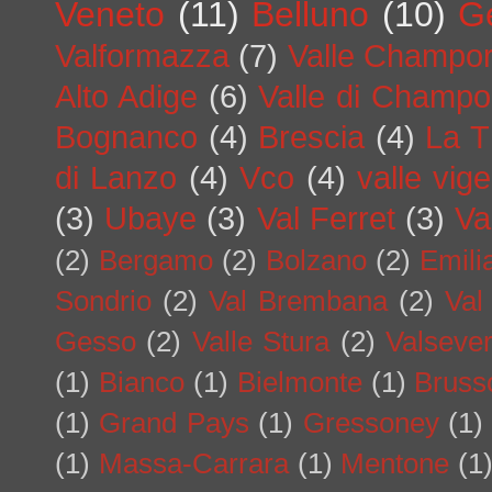
Veneto
(11)
Belluno
(10)
G
Valformazza
(7)
Valle Champo
Alto Adige
(6)
Valle di Champo
Bognanco
(4)
Brescia
(4)
La T
di Lanzo
(4)
Vco
(4)
valle vig
(3)
Ubaye
(3)
Val Ferret
(3)
Va
(2)
Bergamo
(2)
Bolzano
(2)
Emil
Sondrio
(2)
Val Brembana
(2)
Val
Gesso
(2)
Valle Stura
(2)
Valseve
(1)
Bianco
(1)
Bielmonte
(1)
Bruss
(1)
Grand Pays
(1)
Gressoney
(1)
(1)
Massa-Carrara
(1)
Mentone
(1