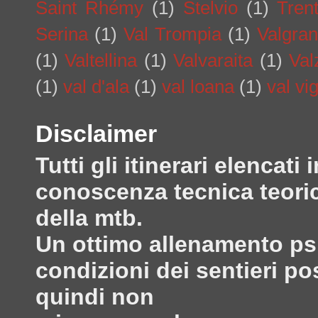
Saint Rhémy
(1)
Stelvio
(1)
Tren
Serina
(1)
Val Trompia
(1)
Valgra
(1)
Valtellina
(1)
Valvaraita
(1)
Val
(1)
val d'ala
(1)
val loana
(1)
val vi
Disclaimer
Tutti gli itinerari elenca
conoscenza tecnica teoric
della mtb.
Un ottimo allenamento psi
condizioni dei sentieri po
quindi non