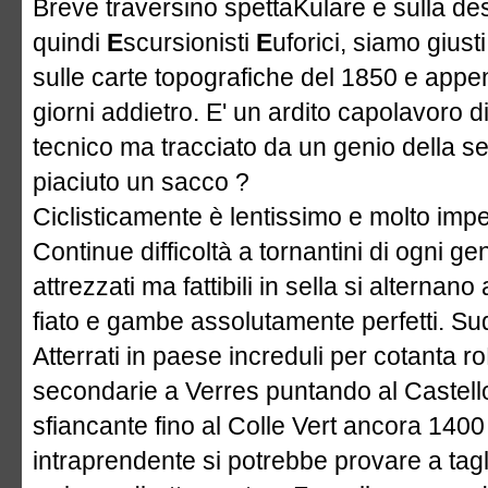
Breve traversino spettaKulare e sulla dest
quindi
E
scursionisti
E
uforici, siamo giust
sulle carte topografiche del 1850 e appen
giorni addietro. E' un ardito capolavoro
tecnico ma tracciato da un genio della sen
piaciuto un sacco ?
Ciclisticamente è lentissimo e molto imp
Continue difficoltà a tornantini di ogni ge
attrezzati ma fattibili in sella si alternano
fiato e gambe assolutamente perfetti. S
Atterrati in paese increduli per cotanta r
secondarie a Verres puntando al Castello 
sfiancante fino al Colle Vert ancora 140
intraprendente si potrebbe provare a tagli