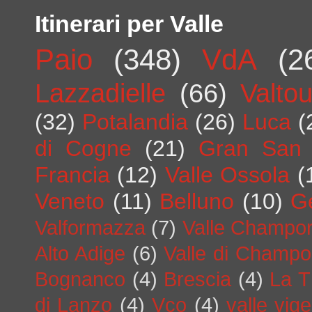
Itinerari per Valle
Paio
(348)
VdA
(2
Lazzadielle
(66)
Valto
(32)
Potalandia
(26)
Luca
(
di Cogne
(21)
Gran San 
Francia
(12)
Valle Ossola
(
Veneto
(11)
Belluno
(10)
G
Valformazza
(7)
Valle Champo
Alto Adige
(6)
Valle di Champo
Bognanco
(4)
Brescia
(4)
La T
di Lanzo
(4)
Vco
(4)
valle vig