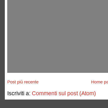
Post più recente
Home p
Iscriviti a:
Commenti sul post (Atom)