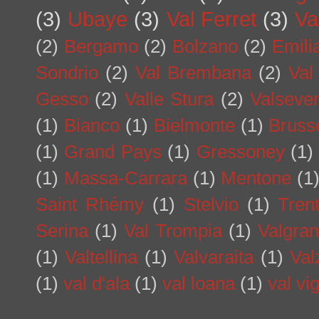
(3)
Ubaye
(3)
Val Ferret
(3)
Va
(2)
Bergamo
(2)
Bolzano
(2)
Emil
Sondrio
(2)
Val Brembana
(2)
Val
Gesso
(2)
Valle Stura
(2)
Valseve
(1)
Bianco
(1)
Bielmonte
(1)
Bruss
(1)
Grand Pays
(1)
Gressoney
(1)
(1)
Massa-Carrara
(1)
Mentone
(1
Saint Rhémy
(1)
Stelvio
(1)
Tren
Serina
(1)
Val Trompia
(1)
Valgra
(1)
Valtellina
(1)
Valvaraita
(1)
Val
(1)
val d'ala
(1)
val loana
(1)
val vi