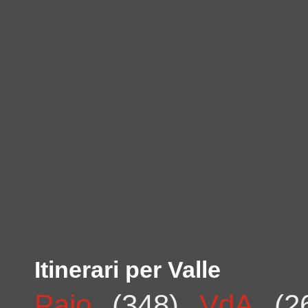
Itinerari per Valle
Paio
(348)
VdA
(2