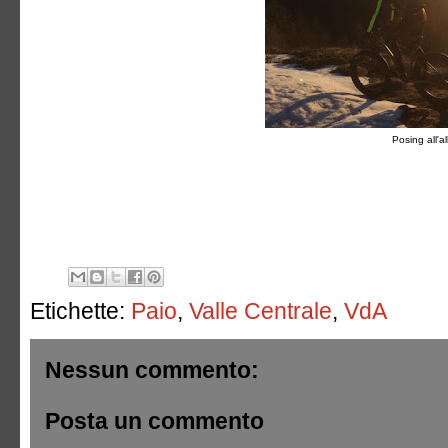
Posing all'a
Etichette:
Paio
,
Valle Centrale
,
VdA
Nessun commento:
Posta un commento