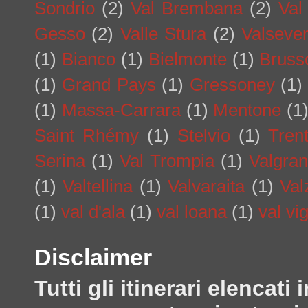
Sondrio
(2)
Val Brembana
(2)
Val
Gesso
(2)
Valle Stura
(2)
Valseve
(1)
Bianco
(1)
Bielmonte
(1)
Bruss
(1)
Grand Pays
(1)
Gressoney
(1)
(1)
Massa-Carrara
(1)
Mentone
(1
Saint Rhémy
(1)
Stelvio
(1)
Tren
Serina
(1)
Val Trompia
(1)
Valgra
(1)
Valtellina
(1)
Valvaraita
(1)
Val
(1)
val d'ala
(1)
val loana
(1)
val vi
Disclaimer
Tutti gli itinerari elenca