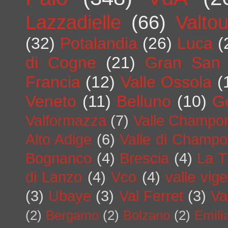
Lazzadielle
(66)
Valto
(32)
Potalandia
(26)
Luca
(
di Cogne
(21)
Gran San 
Francia
(12)
Valle Ossola
(
Veneto
(11)
Belluno
(10)
G
Valformazza
(7)
Valle Champo
Alto Adige
(6)
Valle di Champo
Bognanco
(4)
Brescia
(4)
La T
di Lanzo
(4)
Vco
(4)
valle vig
(3)
Ubaye
(3)
Val Ferret
(3)
Va
(2)
Bergamo
(2)
Bolzano
(2)
Emil