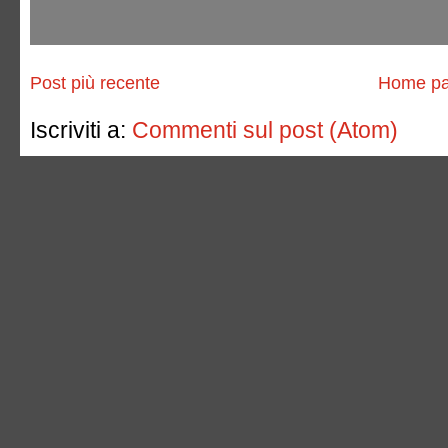
Post più recente
Home p
Iscriviti a:
Commenti sul post (Atom)