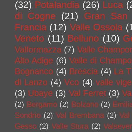
(32)
Potalandia
(26)
Luca
(
di Cogne
(21)
Gran San 
Francia
(12)
Valle Ossola
(
Veneto
(11)
Belluno
(10)
G
Valformazza
(7)
Valle Champo
Alto Adige
(6)
Valle di Champo
Bognanco
(4)
Brescia
(4)
La T
di Lanzo
(4)
Vco
(4)
valle vig
(3)
Ubaye
(3)
Val Ferret
(3)
Va
(2)
Bergamo
(2)
Bolzano
(2)
Emil
Sondrio
(2)
Val Brembana
(2)
Val
Gesso
(2)
Valle Stura
(2)
Valseve