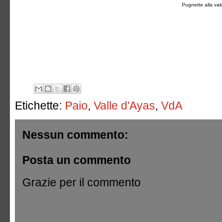
Pugnette alla va
Etichette:
Paio
,
Valle d'Ayas
,
VdA
Nessun commento:
Posta un commento
Grazie per il commento